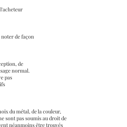
 l'acheteur
e noter de façon
ception, de
 usage normal.
ve pas
ifs
oix du métal, de la couleur,
 ne sont pas soumis au droit de
vent néanmoins être trouvés