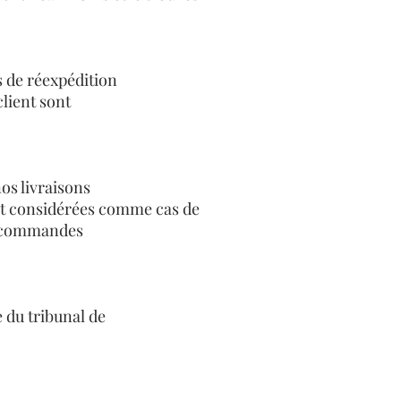
s de réexpédition
client sont
os livraisons
nt considérées comme cas de
es commandes
 du tribunal de