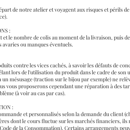
part de notre atelier et voyagent aux risques et périls de
ce).
NS :
état et le nombre de colis au moment de la livraison, puis d
les avaries ou manques éventuels.
duits contre les vices cachés, à savoir les défauts de con
lant lors de l'utilisation du produit dans le cadre de son
à un mésusage (traction sur le bijou par exemple) ne relè
Nous vous proposerons cependant une réparation à des tar
lème (à voir au cas par cas).
ION :
commande et personnalisés selon la demande du client (ch
ières dont le cours fluctue sur les marchés financiers, ils
u Code de la Consommation)
. Certains arrangements peu