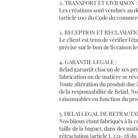
2. TRANSPORT ET LIVRAISON :
Les créations sont vendues au dé
(article 100 du Code du commer
3. RECEPTION ET RECLAMATIO
Le client est tenu de vérifier l'
précise sur le bon de livraison 
4. GARANTIE LEGALE :
Beïad garantit chacun de ses pro
fabrication ou de matière se révé
Toute altération du produit due 
de la responsabilité de Beïad. 
raisonnables en fonction du prob
5. DELAI LEGAL DE RETRACTAT
Nos bijoux étant fabriqués à la 
taille de la bague), dans des mat
rétractation
(article L 221-28 d